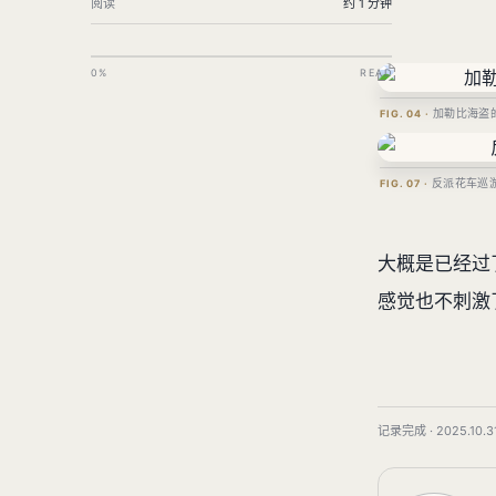
阅读
约 1 分钟
0%
READ
加勒比海盗
反派花车巡
大概是已经过
感觉也不刺激
记录完成 · 2025.10.31 