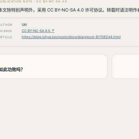
PUBLICATION NOTE · CC BY-NC-SA 4.0
本文除特别声明外，采用 CC BY-NC-SA 4.0 许可协议。转载时请注
Uki
AUTHOR
CC BY-NC-SA 4.0
↗
LICENSE
https://blog.ishya.top/posts/blog/diary/post-81706244.html
ARTICLE
如此功效吗？