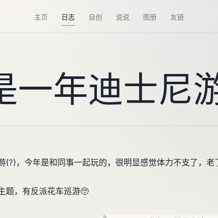
主页
日志
自创
说说
图册
友链
是一年迪士尼
游(?)，今年是和同事一起玩的，很明显感觉体力不支了，老
主题，有反派花车巡游🥺