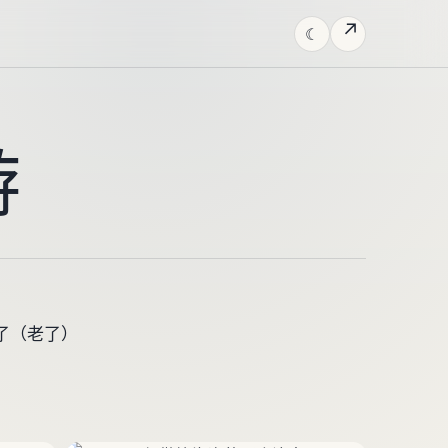
↗
☾
游
了（老了）