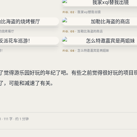
我家xql替我出镜
的烧烤餐厅
加勒比海盗的商店
游！
怎么特邀嘉宾是两姐妹
了觉得游乐园好玩的年纪了吧。有些之前觉得很好玩的项目
了，可能和减速了有关。
· 111 字 · 约 1 分钟